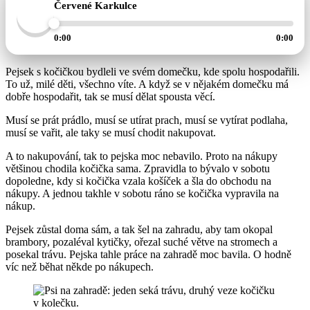
Červené Karkulce
0:00
0:00
Pejsek s kočičkou bydleli ve svém domečku, kde spolu hospodařili.
To už, milé děti, všechno víte. A když se v nějakém domečku má
dobře hospodařit, tak se musí dělat spousta věcí.
Musí se prát prádlo, musí se utírat prach, musí se vytírat podlaha,
musí se vařit, ale taky se musí chodit nakupovat.
A to nakupování, tak to pejska moc nebavilo. Proto na nákupy
většinou chodila kočička sama. Zpravidla to bývalo v sobotu
dopoledne, kdy si kočička vzala košíček a šla do obchodu na
nákupy. A jednou takhle v sobotu ráno se kočička vypravila na
nákup.
Pejsek zůstal doma sám, a tak šel na zahradu, aby tam okopal
brambory, pozaléval kytičky, ořezal suché větve na stromech a
posekal trávu. Pejska tahle práce na zahradě moc bavila. O hodně
víc než běhat někde po nákupech.