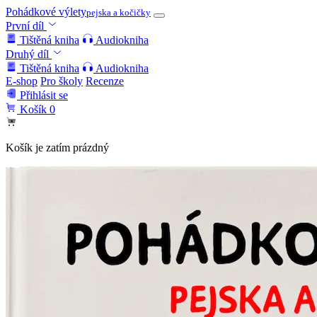
Pohádkové výlety
pejska a kočičky
První díl
Tištěná kniha
Audiokniha
Druhý díl
Tištěná kniha
Audiokniha
E-shop
Pro školy
Recenze
Přihlásit se
Košík
0
Košík je zatím prázdný