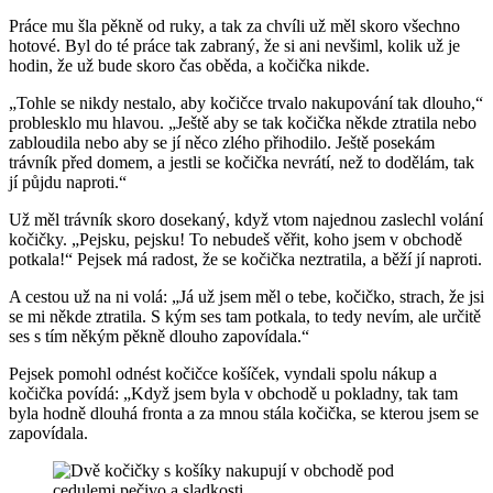
Práce mu šla pěkně od ruky, a tak za chvíli už měl skoro všechno
hotové. Byl do té práce tak zabraný, že si ani nevšiml, kolik už je
hodin, že už bude skoro čas oběda, a kočička nikde.
„Tohle se nikdy nestalo, aby kočičce trvalo nakupování tak dlouho,“
problesklo mu hlavou. „Ještě aby se tak kočička někde ztratila nebo
zabloudila nebo aby se jí něco zlého přihodilo. Ještě posekám
trávník před domem, a jestli se kočička nevrátí, než to dodělám, tak
jí půjdu naproti.“
Už měl trávník skoro dosekaný, když vtom najednou zaslechl volání
kočičky. „Pejsku, pejsku! To nebudeš věřit, koho jsem v obchodě
potkala!“ Pejsek má radost, že se kočička neztratila, a běží jí naproti.
A cestou už na ni volá: „Já už jsem měl o tebe, kočičko, strach, že jsi
se mi někde ztratila. S kým ses tam potkala, to tedy nevím, ale určitě
ses s tím někým pěkně dlouho zapovídala.“
Pejsek pomohl odnést kočičce košíček, vyndali spolu nákup a
kočička povídá: „Když jsem byla v obchodě u pokladny, tak tam
byla hodně dlouhá fronta a za mnou stála kočička, se kterou jsem se
zapovídala.