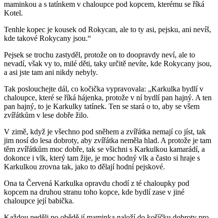
maminkou a s tatínkem v chaloupce pod kopcem, kterému se říká
Kotel.
Tenhle kopec je kousek od Rokycan, ale to ty asi, pejsku, ani nevíš,
kde takové Rokycany jsou.“
Pejsek se trochu zastyděl, protože on to doopravdy neví, ale to
nevadí, však vy to, milé děti, taky určitě nevíte, kde Rokycany jsou,
a asi jste tam ani nikdy nebyly.
Tak poslouchejte dál, co kočička vypravovala: „Karkulka bydlí v
chaloupce, které se říká hájenka, protože v ní bydlí pan hajný. A ten
pan hajný, to je Karkulky tatínek. Ten se stará o to, aby se všem
zvířátkům v lese dobře žilo.
V zimě, když je všechno pod sněhem a zvířátka nemají co jíst, tak
jim nosí do lesa dobroty, aby zvířátka neměla hlad. A protože je tam
těm zvířátkům moc dobře, tak se všichni s Karkulkou kamarádí, a
dokonce i vlk, který tam žije, je moc hodný vlk a často si hraje s
Karkulkou zrovna tak, jako to dělají hodní pejskové.
Ona ta Červená Karkulka opravdu chodí z té chaloupky pod
kopcem na druhou stranu toho kopce, kde bydlí zase v jiné
chaloupce její babička.
Každou neděli po obědě jí maminka naloží do košíčku dobroty pro