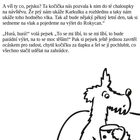
A víš ty co, pejsku? Ta kočička nás pozvala k nim do té chaloupky
na návštěvu. Že prý nám ukáže Karkulku a rozhlednu a taky nám
ukáže toho hodného vlka. Tak až bude nějaký pěkný letní den, tak si
sedneme na vlak a pojedeme na výlet do Rokycan.“
„Hurá, hurá!“ volá pejsek „To se mi líbí, to se mi líbí, to bude
parádní výlet, na to se moc těším!“ Pak si pejsek ještě jednou zavrtěl
ocáskem pro radost, chytil kočičku za tlapku a šel se jí pochlubit, co
všechno stačil udělat na zahrádce.