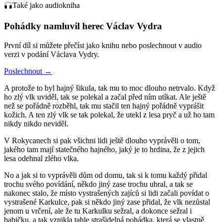
Také jako audiokniha
Pohádky namluvil herec Václav Vydra
První díl si můžete přečíst jako knihu nebo poslechnout v audio
verzi v podání Václava Vydry.
Poslechnout
→
A protože to byl hajný šikula, tak mu to moc dlouho netrvalo. Když
ho zlý vlk uviděl, tak se polekal a začal před ním utíkat. Ale ještě
než se pořádně rozběhl, tak mu stačil ten hajný pořádně vyprášit
kožich. A ten zlý vlk se tak polekal, že utekl z lesa pryč a už ho tam
nikdy nikdo neviděl.
V Rokycanech si pak všichni lidi ještě dlouho vyprávěli o tom,
jakého tam mají statečného hajného, jaký je to hrdina, že z jejich
lesa odehnal zlého vlka.
No a jak si to vyprávěli dům od domu, tak si k tomu každý přidal
trochu svého povídání, někdo jiný zase trochu ubral, a tak se
nakonec stalo, že místo vystrašených zajíců si lidi začali povídat o
vystrašené Karkulce, pak si někdo jiný zase přidal, že vlk nezůstal
jenom u vrčení, ale že tu Karkulku sežral, a dokonce sežral i
babičku, a tak vznikla tahle strašidelná pohádka, která se vlastně