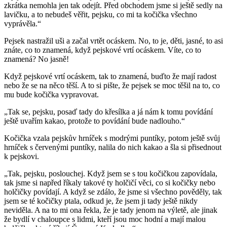
zkrátka nemohla jen tak odejít. Před obchodem jsme si ještě sedly na
lavičku, a to nebudeš věřit, pejsku, co mi ta kočička všechno
vyprávěla.“
Pejsek nastražil uši a začal vrtět ocáskem. No, to je, děti, jasné, to asi
znáte, co to znamená, když pejskové vrtí ocáskem. Víte, co to
znamená? No jasně!
Když pejskové vrtí ocáskem, tak to znamená, buďto že mají radost
nebo že se na něco těší. A to si pište, že pejsek se moc těšil na to, co
mu bude kočička vypravovat.
„Tak se, pejsku, posaď tady do křesílka a já nám k tomu povídání
ještě uvařím kakao, protože to povídání bude nadlouho.“
Kočička vzala pejskův hrníček s modrými puntíky, potom ještě svůj
hrníček s červenými puntíky, nalila do nich kakao a šla si přisednout
k pejskovi.
„Tak, pejsku, poslouchej. Když jsem se s tou kočičkou zapovídala,
tak jsme si napřed říkaly takové ty holčičí věci, co si kočičky nebo
holčičky povídají. A když se zdálo, že jsme si všechno pověděly, tak
jsem se té kočičky ptala, odkud je, že jsem ji tady ještě nikdy
neviděla. A na to mi ona řekla, že je tady jenom na výletě, ale jinak
že bydlí v chaloupce s lidmi, kteří jsou moc hodní a mají malou