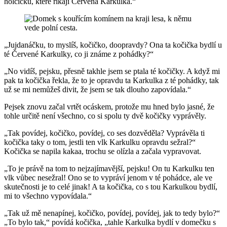
holčičku, které říkají Červená Karkulka.“
„Jujdanáčku, to myslíš, kočičko, doopravdy? Ona ta kočička bydlí u
té Červené Karkulky, co ji známe z pohádky?“
„No vidíš, pejsku, přesně takhle jsem se ptala té kočičky. A když mi
pak ta kočička řekla, že to je opravdu ta Karkulka z té pohádky, tak
už se mi nemůžeš divit, že jsem se tak dlouho zapovídala.“
Pejsek znovu začal vrtět ocáskem, protože mu hned bylo jasné, že
tohle určitě není všechno, co si spolu ty dvě kočičky vyprávěly.
„Tak povídej, kočičko, povídej, co ses dozvěděla? Vyprávěla ti
kočička taky o tom, jestli ten vlk Karkulku opravdu sežral?“
Kočička se napila kakaa, trochu se olízla a začala vypravovat.
„To je právě na tom to nejzajímavější, pejsku! On tu Karkulku ten
vlk vůbec nesežral! Ono se to vypráví jenom v té pohádce, ale ve
skutečnosti je to celé jinak! A ta kočička, co s tou Karkulkou bydlí,
mi to všechno vypovídala.“
„Tak už mě nenapínej, kočičko, povídej, povídej, jak to tedy bylo?“
„To bylo tak,“ povídá kočička, „tahle Karkulka bydlí v domečku s