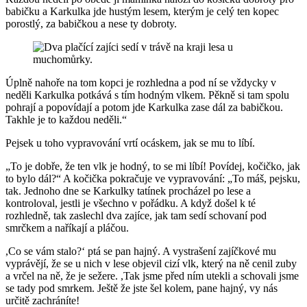
babičku a Karkulka jde hustým lesem, kterým je celý ten kopec
porostlý, za babičkou a nese ty dobroty.
Úplně nahoře na tom kopci je rozhledna a pod ní se vždycky v
neděli Karkulka potkává s tím hodným vlkem. Pěkně si tam spolu
pohrají a popovídají a potom jde Karkulka zase dál za babičkou.
Takhle je to každou neděli.“
Pejsek u toho vypravování vrtí ocáskem, jak se mu to líbí.
„To je dobře, že ten vlk je hodný, to se mi líbí! Povídej, kočičko, jak
to bylo dál?“ A kočička pokračuje ve vypravování: „To máš, pejsku,
tak. Jednoho dne se Karkulky tatínek procházel po lese a
kontroloval, jestli je všechno v pořádku. A když došel k té
rozhledně, tak zaslechl dva zajíce, jak tam sedí schovaní pod
smrčkem a naříkají a pláčou.
,Co se vám stalo?‘ ptá se pan hajný. A vystrašení zajíčkové mu
vyprávějí, že se u nich v lese objevil cizí vlk, který na ně cenil zuby
a vrčel na ně, že je sežere. ,Tak jsme před ním utekli a schovali jsme
se tady pod smrkem. Ještě že jste šel kolem, pane hajný, vy nás
určitě zachráníte!