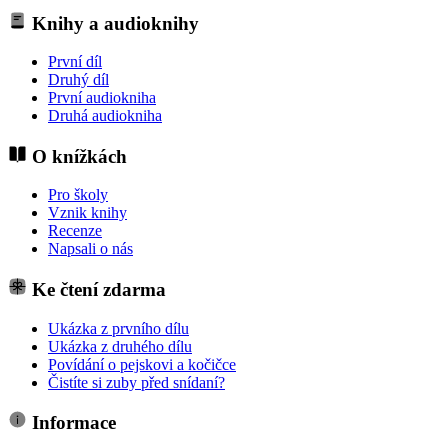
Knihy a audioknihy
První díl
Druhý díl
První audiokniha
Druhá audiokniha
O knížkách
Pro školy
Vznik knihy
Recenze
Napsali o nás
Ke čtení zdarma
Ukázka z prvního dílu
Ukázka z druhého dílu
Povídání o pejskovi a kočičce
Čistíte si zuby před snídaní?
Informace