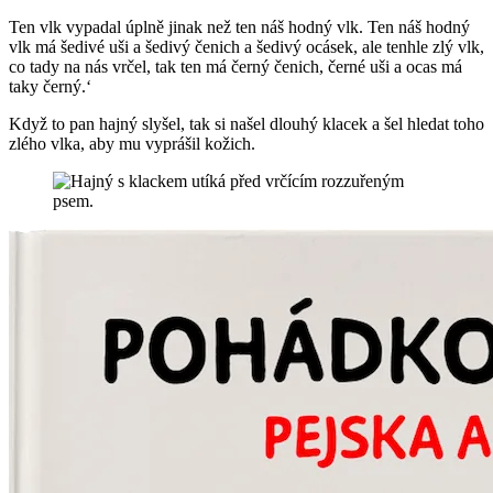
Ten vlk vypadal úplně jinak než ten náš hodný vlk. Ten náš hodný
vlk má šedivé uši a šedivý čenich a šedivý ocásek, ale tenhle zlý vlk,
co tady na nás vrčel, tak ten má černý čenich, černé uši a ocas má
taky černý.‘
Když to pan hajný slyšel, tak si našel dlouhý klacek a šel hledat toho
zlého vlka, aby mu vyprášil kožich.