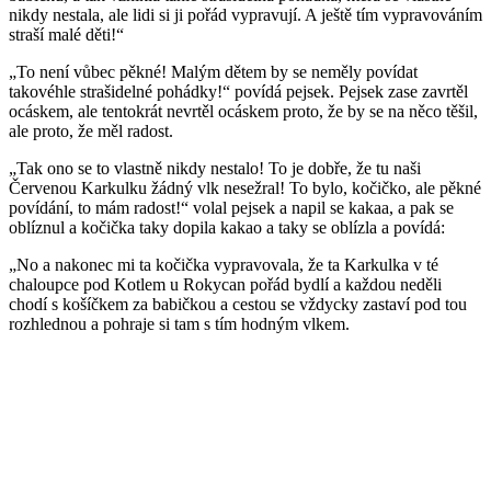
nikdy nestala, ale lidi si ji pořád vypravují. A ještě tím vypravováním
straší malé děti!“
„To není vůbec pěkné! Malým dětem by se neměly povídat
takovéhle strašidelné pohádky!“ povídá pejsek. Pejsek zase zavrtěl
ocáskem, ale tentokrát nevrtěl ocáskem proto, že by se na něco těšil,
ale proto, že měl radost.
„Tak ono se to vlastně nikdy nestalo! To je dobře, že tu naši
Červenou Karkulku žádný vlk nesežral! To bylo, kočičko, ale pěkné
povídání, to mám radost!“ volal pejsek a napil se kakaa, a pak se
oblíznul a kočička taky dopila kakao a taky se oblízla a povídá:
„No a nakonec mi ta kočička vypravovala, že ta Karkulka v té
chaloupce pod Kotlem u Rokycan pořád bydlí a každou neděli
chodí s košíčkem za babičkou a cestou se vždycky zastaví pod tou
rozhlednou a pohraje si tam s tím hodným vlkem.