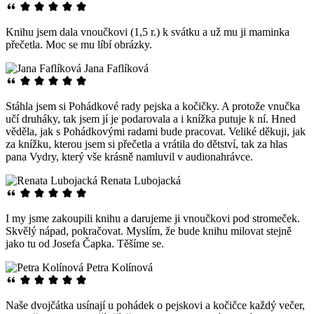
Knihu jsem dala vnoučkovi (1,5 r.) k svátku a už mu ji maminka
přečetla. Moc se mu líbí obrázky.
Jana Faflíková
Stáhla jsem si Pohádkové rady pejska a kočičky. A protože vnučka
učí druháky, tak jsem jí je podarovala a i knížka putuje k ní. Hned
věděla, jak s Pohádkovými radami bude pracovat. Veliké děkuji, jak
za knížku, kterou jsem si přečetla a vrátila do dětství, tak za hlas
pana Vydry, který vše krásně namluvil v audionahrávce.
Renata Lubojacká
I my jsme zakoupili knihu a darujeme ji vnoučkovi pod stromeček.
Skvělý nápad, pokračovat. Myslím, že bude knihu milovat stejně
jako tu od Josefa Čapka. Těšíme se.
Petra Kolínová
Naše dvojčátka usínají u pohádek o pejskovi a kočičce každý večer,