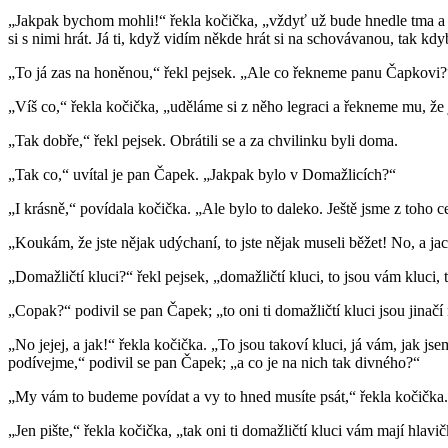
„Jakpak bychom mohli!“ řekla kočička, „vždyť už bude hnedle tma a do
si s nimi hrát. Já ti, když vidím někde hrát si na schovávanou, tak kdy
„To já zas na honěnou,“ řekl pejsek. „Ale co řekneme panu Čapkovi?
„Víš co,“ řekla kočička, „uděláme si z něho legraci a řekneme mu, že
„Tak dobře,“ řekl pejsek. Obrátili se a za chvilinku byli doma.
„Tak co,“ uvítal je pan Čapek. „Jakpak bylo v Domažlicích?“
„I krásně,“ povídala kočička. „Ale bylo to daleko. Ještě jsme z toho c
„Koukám, že jste nějak udýchaní, to jste nějak museli běžet! No, a jac
„Domažličtí kluci?“ řekl pejsek, „domažličtí kluci, to jsou vám kluci,
„Copak?“ podivil se pan Čapek; „to oni ti domažličtí kluci jsou jinačí 
„No jejej, a jak!“ řekla kočička. „To jsou takoví kluci, já vám, jak jse
podívejme,“ podivil se pan Čapek; „a co je na nich tak divného?“
„My vám to budeme povídat a vy to hned musíte psát,“ řekla kočička. 
„Jen pište,“ řekla kočička, „tak oni ti domažličtí kluci vám mají hlavi