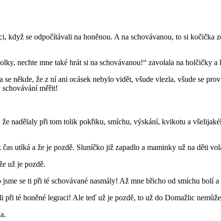
kluci, když se odpočítávali na honěnou. A na schovávanou, to si kočička 
Holky, nechte mne také hrát si na schovávanou!“ zavolala na holčičky a 
a se někde, že z ní ani ocásek nebylo vidět, všude vlezla, všude se prov
 schovávání měřit!
 že nadělaly při tom tolik pokřiku, smíchu, výskání, kvikotu a všelijak
ak čas utíká a že je pozdě. Sluníčko již zapadlo a maminky už na děti vo
že už je pozdě.
to jsme se ti při té schovávané nasmály! Až mne břicho od smíchu bolí a 
měli při té honěné legraci! Ale teď už je pozdě, to už do Domažlic nemůž