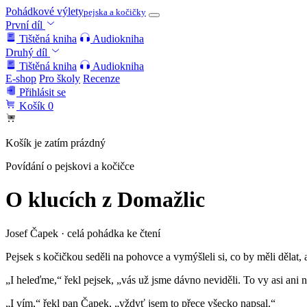
Pohádkové výlety
pejska a kočičky
První díl
Tištěná kniha
Audiokniha
Druhý díl
Tištěná kniha
Audiokniha
E-shop
Pro školy
Recenze
Přihlásit se
Košík
0
Košík je zatím prázdný
Povídání o pejskovi a kočičce
O klucích z Domažlic
Josef Čapek · celá pohádka ke čtení
Pejsek s kočičkou seděli na pohovce a vymýšleli si, co by měli dělat, 
„I heleďme,“ řekl pejsek, „vás už jsme dávno neviděli. To vy asi ani ne
„I vím,“ řekl pan Čapek, „vždyť jsem to přece všecko napsal.“