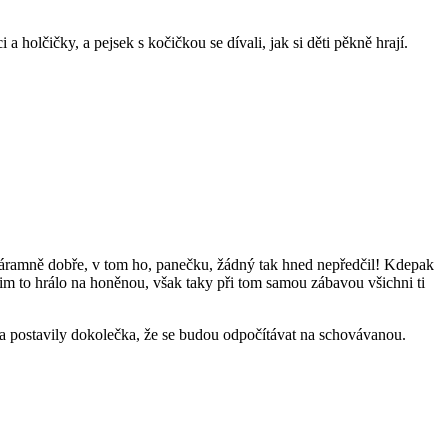
a holčičky, a pejsek s kočičkou se dívali, jak si děti pěkně hrají.
l náramně dobře, v tom ho, panečku, žádný tak hned nepředčil! Kdepak
jim to hrálo na honěnou, však taky při tom samou zábavou všichni ti
ovna postavily dokolečka, že se budou odpočítávat na schovávanou.