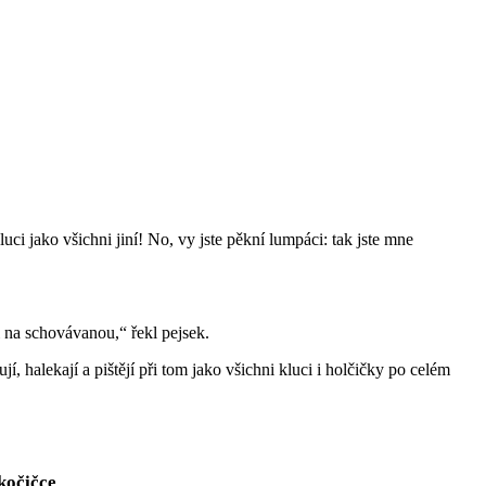
luci jako všichni jiní! No, vy jste pěkní lumpáci: tak jste mne
mi na schovávanou,“ řekl pejsek.
í, halekají a pištějí při tom jako všichni kluci i holčičky po celém
kočičce
.