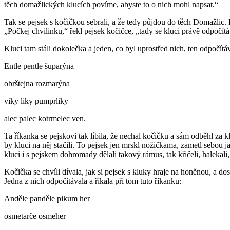
těch domažlických klucích povíme, abyste to o nich mohl napsat.“
Tak se pejsek s kočičkou sebrali, a že tedy půjdou do těch Domažlic. By
„Počkej chvilinku,“ řekl pejsek kočičce, „tady se kluci právě odpočít
Kluci tam stáli dokolečka a jeden, co byl uprostřed nich, ten odpočítáv
Entle pentle šuparýna
obrštejna rozmarýna
viky liky pumprliky
alec palec kotrmelec ven.
Ta říkanka se pejskovi tak líbila, že nechal kočičku a sám odběhl za
by kluci na něj stačili. To pejsek jen mrskl nožičkama, zametl sebou 
kluci i s pejskem dohromady dělali takový rámus, tak křičeli, halekali, 
Kočička se chvíli dívala, jak si pejsek s kluky hraje na honěnou, a d
Jedna z nich odpočítávala a říkala při tom tuto říkanku:
Anděle panděle pikum her
osmetarče osmeher