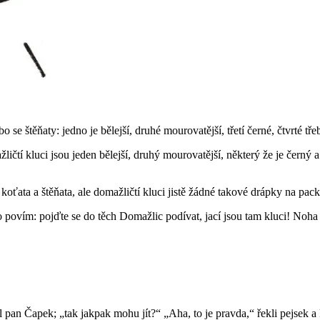
 se štěňaty: jedno je bělejší, druhé mourovatější, třetí černé, čtvrté tře
ičtí kluci jsou jeden bělejší, druhý mourovatější, některý že je černý a
oťata a štěňata, ale domažličtí kluci jistě žádné takové drápky na pac
o povím: pojďte se do těch Domažlic podívat, jací jsou tam kluci! Noha
l pan Čapek; „tak jakpak mohu jít?“ „Aha, to je pravda,“ řekli pejse