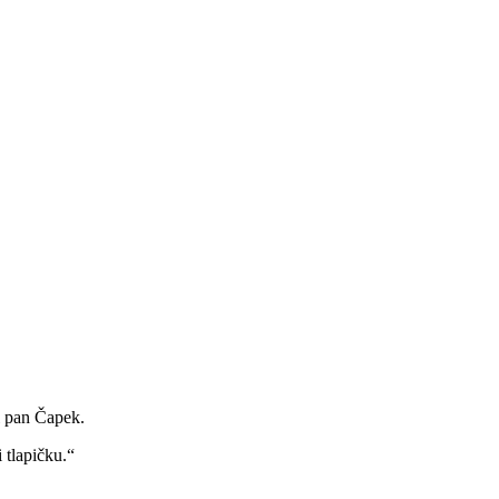
el pan Čapek.
 tlapičku.“