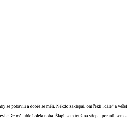
aby se pobavili a dobře se měli. Někdo zaklepal, oni řekli „dále“ a veš
víte, že mě tuhle bolela noha. Šlápl jsem totiž na střep a poranil jsem si