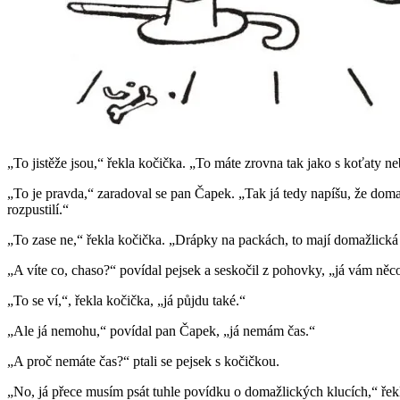
„To jistěže jsou,“ řekla kočička. „To máte zrovna tak jako s koťaty nebo
„To je pravda,“ zaradoval se pan Čapek. „Tak já tedy napíšu, že domažl
rozpustilí.“
„To zase ne,“ řekla kočička. „Drápky na packách, to mají domažlická k
„A víte co, chaso?“ povídal pejsek a seskočil z pohovky, „já vám něc
„To se ví,“, řekla kočička, „já půjdu také.“
„Ale já nemohu,“ povídal pan Čapek, „já nemám čas.“
„A proč nemáte čas?“ ptali se pejsek s kočičkou.
„No, já přece musím psát tuhle povídku o domažlických klucích,“ řek