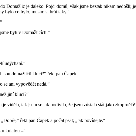
 Domažlic je daleko. Pojď domů, však jsme beztak nikam nedošli; jen js
by bylo co bylo, musím si hrát taky.“
“
 jsme byli v Domažlicích.“
elí udýchaní.“
í jsou domažličtí kluci?“ řekl pan Čapek.
 to se ani vypovědět nedá.“
než jiní kluci?“
m je viděla, tak jsem se tak podivila, že jsem zůstala stát jako zkoprnělá
„Dobře,“ řekl pan Čapek a počal psát; „tak povídejte.“
čku kulatou –“