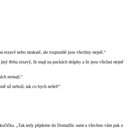
ba rezavé nebo strakaté, ale rozpustilé jsou všechny stejně.“
 jiný třeba zrzavý, že mají na packách drápky a že jsou všichni stejně
kách nemají.“
 mě už nebolí, tak co bych nešel!“
k a kočička. „Tak tedy půjdeme do Domažlic sami a všechno vám pak o