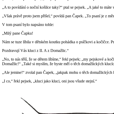
„A to povídání o noční košilce taky?“ ptal se pejsek. „A jaké to máte 
„Však právě proto jsem přišel,“ povídá pan Čapek. „To psaní je z měst
V tom psaní bylo napsáno tohle:
„Milý pane Čapku!
Nám se tuze líbila v dětském koutku pohádka o psíčkovi a kočičce. Pr
Pozdravují Vás kluci z II. A z Domažlic.“
„No, to nás těší, že se dětem líbíme,“ řekl pejsek; „my pejskové a koč
Domažlic!“ „Také si myslím, že byste měl o těch domažlických klucích 
„Ale jemine!“ zvolal pan Čapek, „jakpak mohu o těch domažlických k
„I co,“ řekl pejsek, „kluci jako kluci, oni jsou všude stejní.“