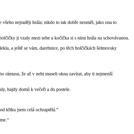
ze všeho nejraději hrála; nikdo to tak dobře neuměl, jako ona to
holčičky ji vzaly mezi sebe a kočička si s nimi hrála na schovávanou.
lekla, a ještě se vám, darebnice, po těch holčičkách šelmovsky
ého rámusu, že až v nebi museli okna zavírat, aby ti nejmenší
laly, hajdy domů k večeři a do postele.
od křiku jsem celá ochraptělá.“
eme.“