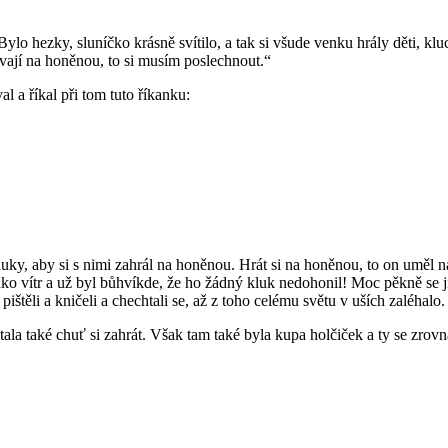
lo hezky, sluníčko krásně svítilo, a tak si všude venku hrály děti, kluci 
ávají na honěnou, to si musím poslechnout.“
al a říkal při tom tuto říkanku:
 kluky, aby si s nimi zahrál na honěnou. Hrát si na honěnou, to on umě
jako vítr a už byl bůhvíkde, že ho žádný kluk nedohonil! Moc pěkně se 
pištěli a kničeli a chechtali se, až z toho celému světu v uších zaléhalo.
ostala také chuť si zahrát. Však tam také byla kupa holčiček a ty se zr