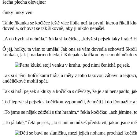
šecha plecha olevajner
činky linky ven.
Tahle říkanka se kočičce ještě více líbila než ta první, kterou říkali 
dovedla, schovat se tak šikovně, aby ji nikdo nenašel.
„A co bych si nehrála,“ řekla si kočička, „když si pejsek taky hraje! 
Ó jéj, holky, ta vám to uměla! Jak ona se vám dovedla schovat! Skrčil
koukala, jak ji nadarmo hledají. Kdepak s kočkou by se mohl někdo v
Tak si s těmi holčičkami hrála a měly z toho takovou zábavu a legraci,
andělíčkové mohli spát.
Tak si hrál pejsek s kluky a kočička s děvčaty, že je ani nenapadlo, j
Teď teprve si pejsek s kočičkou vzpomněli, že měli jít do Domažlic a 
„To jsme se nějak zdrželi s tím hraním,“ řekla kočička; „ach jémine, 
„To já také,“ řekl pejsek; „to si ani nemůžeš představit, jakou jsme 