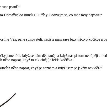
v ruce psaní?“
a Domažlic od kluků z II. třídy. Podívejte se, co mně tady napsali!“
osíme Vás, pane spisovateli, napište nám zase brzy něco o kočičce a p
ičky jsme rádi, když se nám děti smějí a když nás přitom netrápějí a ned
něco napsat, když to tak chtějí,“ řekla kočička.
lucích něco napsat, když je neznám a když jsem je jakživ neviděl?“