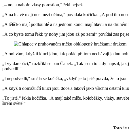
„– no, a nahoře vlasy porostlou,“ řekl pejsek.
„A na hlavě mají nos mezi očima,“ povídala kočička. „A pod tím nosem
„A tělíčko mají podlouhlé a na jednom konci mají hlavu a na druhém 
„A co byste tomu řekl: ty nohy jim jdou až po zem!“ povídal zas pejs
„A oni vám, když ti kluci jdou, tak pořád při tom nechávají jednu noh
„I vy darebáci,“ rozkřikl se pan Čapek. „Tak jsem to tady napsal, jak js
podvedli!“
„I nepodvedli,“ smála se kočička; „vždyť je to jistě pravda, že to jsou 
„A když ti domažličtí kluci jsou docela takoví jako všichni ostatní kl
„To jistě,“ řekla kočička. „A mají také míče, koloběžky, vlaky, stavebn
širém světě.“
Toto je