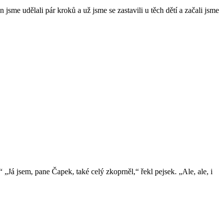
me udělali pár kroků a už jsme se zastavili u těch dětí a začali jsme
!“ „Já jsem, pane Čapek, také celý zkoprněl,“ řekl pejsek. „Ale, ale, i