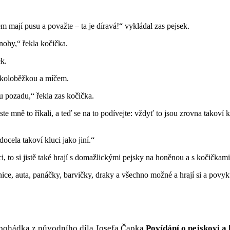
 mají pusu a považte – ta je díravá!“ vykládal zas pejsek.
nohy,“ řekla kočička.
ek.
u pozadu,“ řekla zas kočička.
te mně to říkali, a teď se na to podívejte: vždyť to jsou zrovna takoví k
docela takoví kluci jako jiní.“
uci, to si jistě také hrají s domažlickými pejsky na honěnou a s kočička
ice, auta, panáčky, barvičky, draky a všechno možné a hrají si a povykuj
 pohádka z původního díla Josefa Čapka
Povídání o pejskovi a 